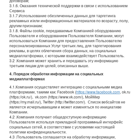
договорам;
3.1.6. Оказания технической поддержки в связи с использованием
Сервиса
3.1.7.Использование обезличенных данных для таргетинга
рекламных и/или информационных материалов по возрасту, полу,
другим признакам;
3.1.8. Файлы cookie, передаваемые Компанией оборудованию
Пользователя и оборудованием Пользователя Компании, могут
использоваться Компании для предоставления Пользователю
персонализированных Услуг третьих лиц, для таргетирования
рекламы, в целях облегчения сбора данных, на социальных
медиаплатформах, с которыми взаимодействует Пользователь.
3.2 .Компания может хранить и передавать эту информацию
третьим лицам для целей, описанных выше.
4. Порядок обработки информации на социальных
медиаплатформах
4.1.Компания осуществляет интеграцию с социальными медиа
платформами, такими как: Facebook (
https://www.facebook.com
, ok.ru
(https://ok.ru/), vk.com (https://www.vk.com/), МойМир
(https://my.mail.ru/), Twitter (http://twitter.com/). Список вебсайтов не
является исчерпывающим и может изменяться по инициативе
Компании.
4.2 .Компания получает общедоступную информацию
Пользователя используя прикладной программный интерфейс
социальных сетей, в соответствии с условиями настоящей
политики конфиденциальности.
4.3 .Пользователь соглашается на обработку информации,