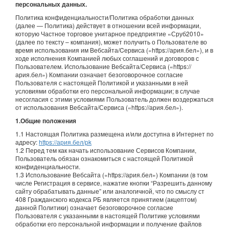
персональных данных.
Политика конфиденциальности/Политика обработки данных
(далее — Политика) действует в отношении всей информации,
которую Частное торговое унитарное предприятие «Сруб2010»
(далее по тексту – компания), может получить о Пользователе во
время использования им Вебсайта/Cервиса («https://ария.бел»), и в
ходе исполнения Компанией любых соглашений и договоров с
Пользователем. Использование Вебсайта/Сервиса («https://
ария.бел») Компании означает безоговорочное согласие
Пользователя с настоящей Политикой и указанными в ней
условиями обработки его персональной информации; в случае
несогласия с этими условиями Пользователь должен воздержаться
от использования Вебсайта/Сервиса («https://ария.бел»).
1.Общие положения
1.1 Настоящая Политика размещена и/или доступна в Интернет по
адресу:
https://ария.бел/pk
1.2 Перед тем как начать использование Сервисов Компании,
Пользователь обязан ознакомиться с настоящей Политикой
конфиденциальности.
1.3 Использование Вебсайта («https://ария.бел») Компании (в том
числе Регистрация в сервисе, нажатие кнопки “Разрешить данному
сайту обрабатывать данные” или аналогичной, что по смыслу ст
408 Гражданского кодекса РБ является принятием (акцептом)
данной Политики) означает безоговорочное согласие
Пользователя с указанными в настоящей Политике условиями
обработки его персональной информации и получение файлов